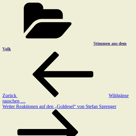
Kategorien
Stimmen aus dem
Volk
Beitragsnavigation
Vorheriger
Beitrag
Zurück
Wildgänse
rauschen …
Nächster
Weiter
Reaktionen auf den „Goldesel“ von Stefan Sprenger
Beitrag