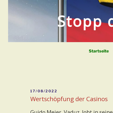
Zum
Inhalt
Stopp 
springen
Startseite
Veröffentlicht
17/08/2022
am
Wertschöpfung der Casinos
Guido Meier, Vaduz, lobt in sei