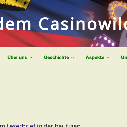
dem Casinowi
Über uns
Geschichte
Aspekte
Un
nem
Leserbrief
in der heutigen