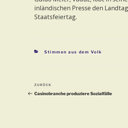
inländischen Presse den Landta
Staatsfeiertag.
Kategorien
Stimmen aus dem Volk
Beitragsnavigation
Vorheriger
ZURÜCK
Beitrag
Casinobranche produziere Sozialfälle